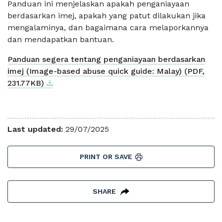
Panduan ini menjelaskan apakah penganiayaan
berdasarkan imej, apakah yang patut dilakukan jika
mengalaminya, dan bagaimana cara melaporkannya
dan mendapatkan bantuan.
Panduan segera tentang penganiayaan berdasarkan
imej (Image-based abuse quick guide: Malay) (PDF,
Download
External link
231.77KB)
Last updated:
29/07/2025
PRINT OR SAVE
SHARE