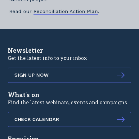
External link
Read our
Reconciliation Action Plan
.
Newsletter
Get the latest info to your inbox
SIGN UP NOW
What's on
Find the latest webinars, events and campaigns
CHECK CALENDAR
Enquiries