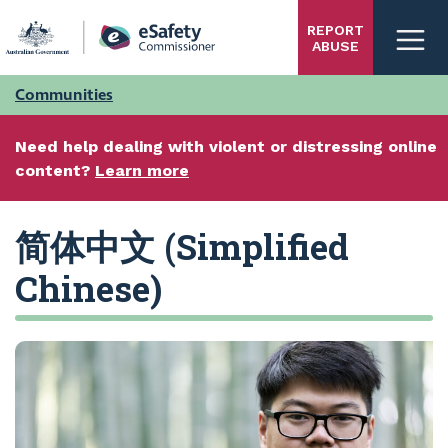
Skip
REPORT
to
ABUSE
main
content
Communities
Need help dealing with violent or distressing online
content?
Learn more
简体中文 (Simplified
Chinese)