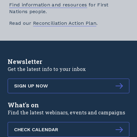
Find information and resources
for First
Nations people.
External link
Read our
Reconciliation Action Plan
.
Newsletter
Get the latest info to your inbox
SIGN UP NOW
What's on
Find the latest webinars, events and campaigns
CHECK CALENDAR