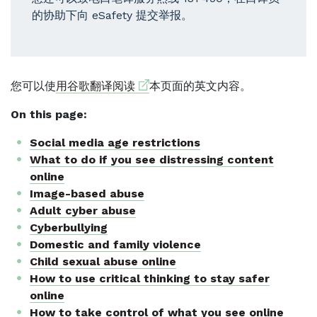
的协助下向 eSafety 提交举报。
External link
您可以使
用谷歌翻译阅读
本页面的英文内容。
On this page:
Social media age restrictions
What to do if you see distressing content
online
Image-based abuse
Adult cyber abuse
Cyberbullying
Domestic and family violence
Child sexual abuse online
How to use critical thinking to stay safer
online
How to take control of what you see online