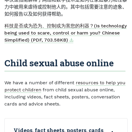
力中被用来虐待或控制他人的。其中包括需要注意的迹象、
如何报告以及如何获得帮助。
科技是否成为恐为、控制或为害您的利器？(Is technology
being used to scare, control or harm you? Chinese
Download
External link
Simplified) (PDF, 703.58KB)
Child sexual abuse online
We have a number of different
resources to help you
protect children
from child sexual abuse online,
including videos, fact sheets, posters, conversation
cards and advice sheets.
Videos, fact sheets, posters, cards