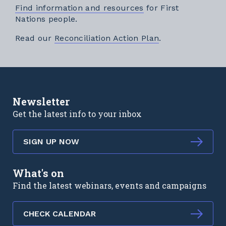
Find information and resources
for First
Nations people.
External link
Read our
Reconciliation Action Plan
.
Newsletter
Get the latest info to your inbox
SIGN UP NOW
What's on
Find the latest webinars, events and campaigns
CHECK CALENDAR