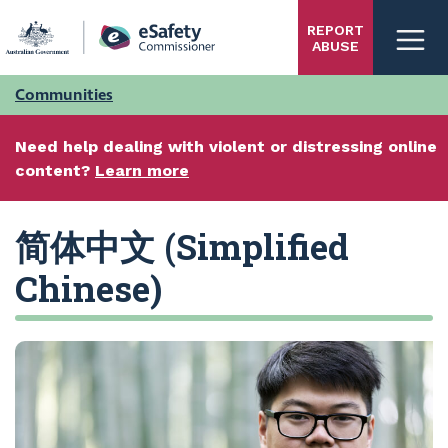
Skip
REPORT
to
ABUSE
main
content
Communities
Need help dealing with violent or distressing online
content?
Learn more
简体中文 (Simplified
Chinese)