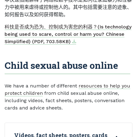
力中被用来虐待或控制他人的。其中包括需要注意的迹象、
如何报告以及如何获得帮助。
科技是否成为恐为、控制或为害您的利器？(Is technology
being used to scare, control or harm you? Chinese
Download
External link
Simplified) (PDF, 703.58KB)
Child sexual abuse online
We have a number of different
resources to help you
protect children
from child sexual abuse online,
including videos, fact sheets, posters, conversation
cards and advice sheets.
Videos, fact sheets, posters, cards