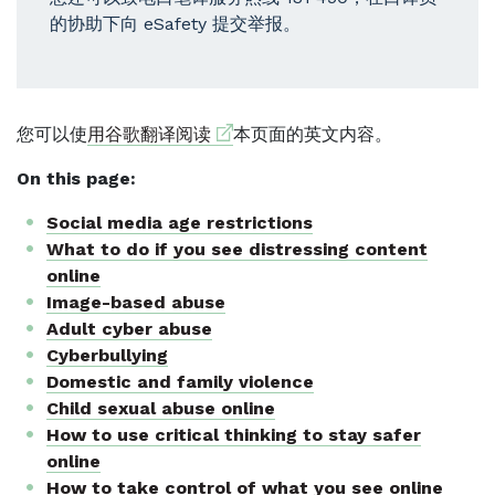
的协助下向 eSafety 提交举报。
External link
您可以使
用谷歌翻译阅读
本页面的英文内容。
On this page:
Social media age restrictions
What to do if you see distressing content
online
Image-based abuse
Adult cyber abuse
Cyberbullying
Domestic and family violence
Child sexual abuse online
How to use critical thinking to stay safer
online
How to take control of what you see online